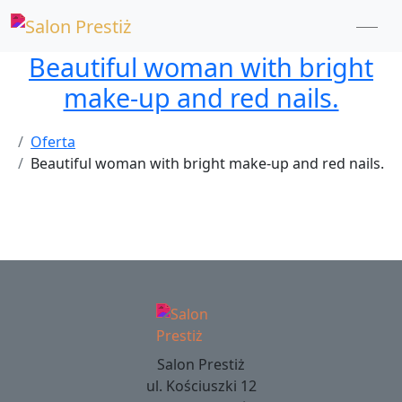
Beautiful woman with bright
make-up and red nails.
Oferta
Beautiful woman with bright make-up and red nails.
Salon Prestiż
ul. Kościuszki 12