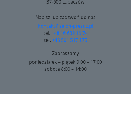
37-600 Lubaczów
Napisz lub zadzwoń do nas
kontakt@salon-prestiz.pl
tel.
+48 16 632 19 74
tel.
+48 501 517 175
Zapraszamy
poniedziałek – piątek 9:00 – 17:00
sobota 8:00 – 14:00