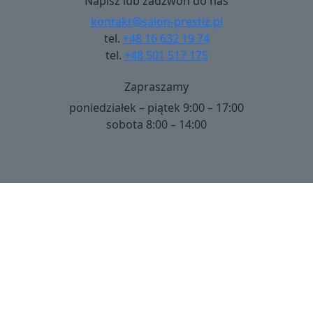
Napisz lub zadzwoń do nas
kontakt@salon-prestiz.pl
tel.
+48 16 632 19 74
tel.
+48 501 517 175
Zapraszamy
poniedziałek – piątek 9:00 – 17:00
sobota 8:00 – 14:00