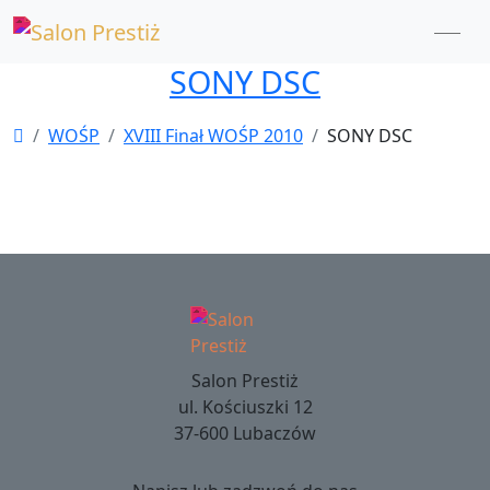
SONY DSC
WOŚP
XVIII Finał WOŚP 2010
SONY DSC
Salon Prestiż
ul. Kościuszki 12
37-600 Lubaczów